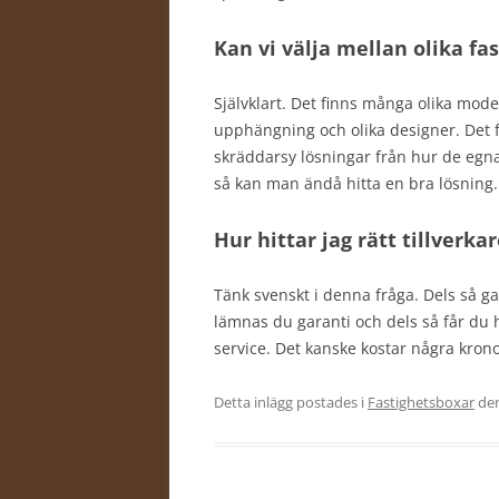
Kan vi välja mellan olika f
Självklart. Det finns många olika mode
upphängning och olika designer. Det f
skräddarsy lösningar från hur de egna 
så kan man ändå hitta en bra lösning
Hur hittar jag rätt tillverka
Tänk svenskt i denna fråga. Dels så g
lämnas du garanti och dels så får du
service. Det kanske kostar några krono
Detta inlägg postades i
Fastighetsboxar
de