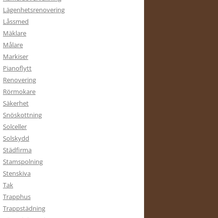
Lägenhetsrenovering
Låssmed
Mäklare
Målare
Markiser
Pianoflytt
Renovering
Rörmokare
Säkerhet
Snöskottning
Solceller
Solskydd
Städfirma
Stamspolning
Stenskiva
Tak
Trapphus
Trappstädning