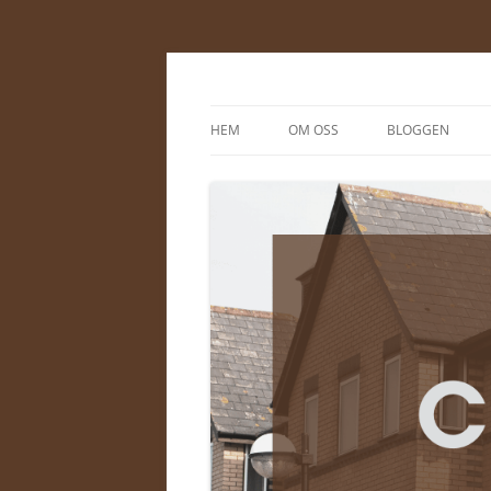
Cewe-energi.se
HEM
OM OSS
BLOGGEN