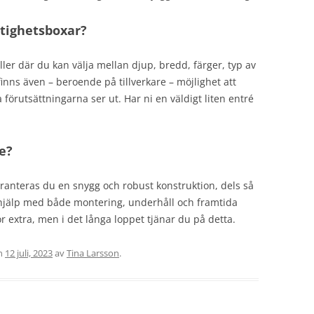
astighetsboxar?
ller där du kan välja mellan djup, bredd, färger, typ av
inns även – beroende på tillverkare – möjlighet att
förutsättningarna ser ut. Har ni en väldigt liten entré
.
re?
aranteras du en snygg och robust konstruktion, dels så
 hjälp med både montering, underhåll och framtida
r extra, men i det långa loppet tjänar du på detta.
n
12 juli, 2023
av
Tina Larsson
.