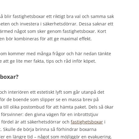
å blir fastighetsboxar ett riktigt bra val och samma sak
heten och investera i säkerhetsdörrar. Dessa saknar ett
därmed något som sker genom fastighetsboxar. Kort
den bör kombineras för att ge maximal effekt.
 som kommer med många frågor och här nedan tänkte
e att ge lite mer fakta, tips och råd inför köpet.
tsboxar?
ch interiören ett estetiskt lyft som går utanpå det
 för de boende som slipper se en massa brev på
a till olika postombud för att hämta paket. Dels så ökar
försvinner: den givna vägen för en inbrottstjuv
 fördel är att säkerhetsdörrar och
fastighetsboxar
i
 Skulle de börja brinna så förhindrar boxarna
der en längre tid – något som möjliggör en evakuering.