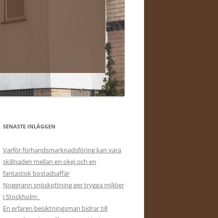
SENASTE INLÄGGEN
Varför förhandsmarknadsföring kan vara
skillnaden mellan en okej och en
fantastisk bostadsaffär
Noggrann snöskottning ger trygga miljöer
i Stockholm
En erfaren besiktningsman bidrar till