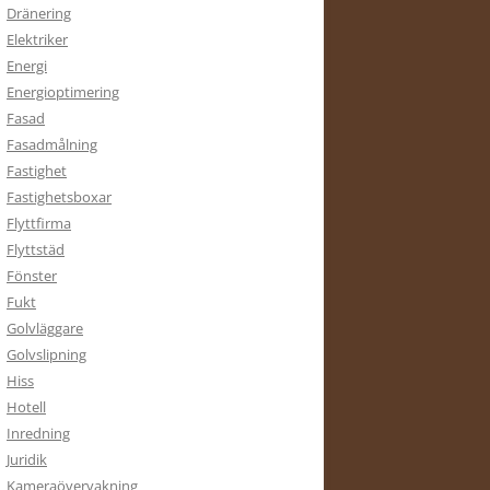
Dränering
Elektriker
Energi
Energioptimering
Fasad
Fasadmålning
Fastighet
Fastighetsboxar
Flyttfirma
Flyttstäd
Fönster
Fukt
Golvläggare
Golvslipning
Hiss
Hotell
Inredning
Juridik
Kameraövervakning