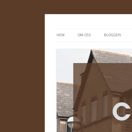
Cewe-energi.se
HEM
OM OSS
BLOGGEN