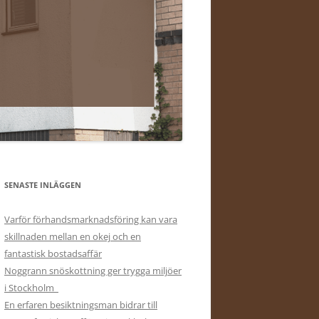
SENASTE INLÄGGEN
Varför förhandsmarknadsföring kan vara
skillnaden mellan en okej och en
fantastisk bostadsaffär
Noggrann snöskottning ger trygga miljöer
i Stockholm
En erfaren besiktningsman bidrar till