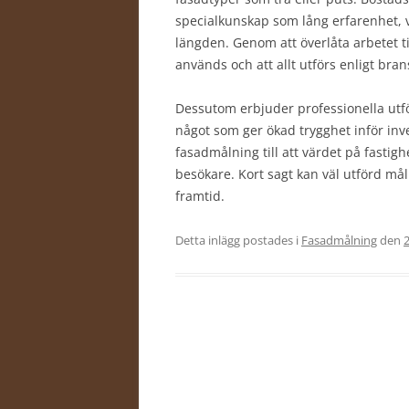
specialkunskap som lång erfarenhet, v
längden. Genom att överlåta arbetet til
används och att allt utförs enligt bra
Dessutom erbjuder professionella utfö
något som ger ökad trygghet inför in
fasadmålning till att värdet på fasti
besökare. Kort sagt kan väl utförd mål
framtid.
Detta inlägg postades i
Fasadmålning
den
2