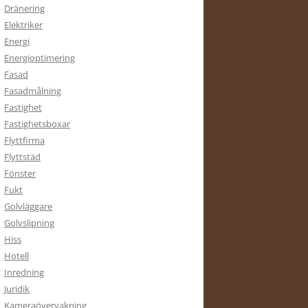
Dränering
Elektriker
Energi
Energioptimering
Fasad
Fasadmålning
Fastighet
Fastighetsboxar
Flyttfirma
Flyttstäd
Fönster
Fukt
Golvläggare
Golvslipning
Hiss
Hotell
Inredning
Juridik
Kameraövervakning