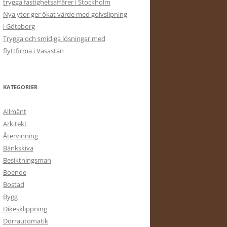
trygga fastighetsaffärer i Stockholm
Nya ytor ger ökat värde med golvslipning
i Göteborg
Trygga och smidiga lösningar med
flyttfirma i Vasastan
KATEGORIER
Allmänt
Arkitekt
Återvinning
Bänkskiva
Besiktningsman
Boende
Bostad
Bygg
Dikesklippning
Dörrautomatik