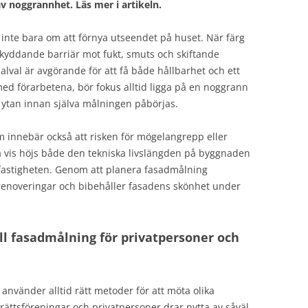
v noggrannhet. Läs mer i artikeln.
inte bara om att förnya utseendet på huset. När färg
 skyddande barriär mot fukt, smuts och skiftande
lval är avgörande för att få både hållbarhet och ett
med förarbetena, bör fokus alltid ligga på en noggrann
 ytan innan själva målningen påbörjas.
m innebär också att risken för mögelangrepp eller
så vis höjs både den tekniska livslängden på byggnaden
 fastigheten. Genom att planera fasadmålning
renoveringar och bibehåller fasadens skönhet under
l fasadmålning för privatpersoner och
använder alltid rätt metoder för att möta olika
rättsföreningar och privatpersoner drar nytta av såväl