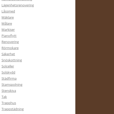
Lägenhetsrenovering
Låssmed
Mäklare
Målare
Markiser
Pianoflytt
Renovering
Rörmokare
Säkerhet
Snöskottning
Solceller
Solskydd
Städfirma
Stamspolning
Stenskiva
Tak
Trapphus
Trappstädning