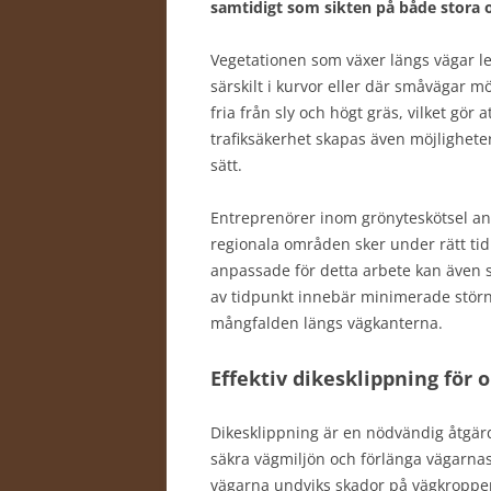
samtidigt som sikten på både stora o
Vegetationen som växer längs vägar lede
särskilt i kurvor eller där småvägar 
fria från sly och högt gräs, vilket gör 
trafiksäkerhet skapas även möjligheter
sätt.
Entreprenörer inom grönyteskötsel ansv
regionala områden sker under rätt tid
anpassade för detta arbete kan även sv
av tidpunkt innebär minimerade störni
mångfalden längs vägkanterna.
Effektiv dikesklippning för 
Dikesklippning är en nödvändig åtgärd
säkra vägmiljön och förlänga vägarnas
vägarna undviks skador på vägkroppen