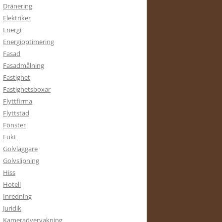
Dränering
Elektriker
Energi
Energioptimering
Fasad
Fasadmålning
Fastighet
Fastighetsboxar
Flyttfirma
Flyttstäd
Fönster
Fukt
Golvläggare
Golvslipning
Hiss
Hotell
Inredning
Juridik
Kameraövervakning