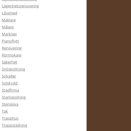
Lägenhetsrenovering
Låssmed
Mäklare
Målare
Markiser
Pianoflytt
Renovering
Rörmokare
Säkerhet
Snöskottning
Solceller
Solskydd
Städfirma
Stamspolning
Stenskiva
Tak
Trapphus
Trappstädning