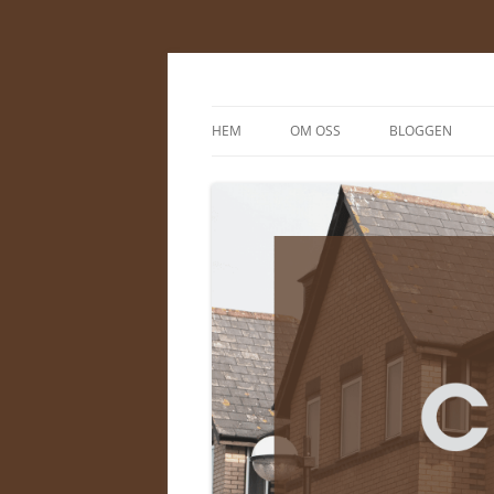
Cewe-energi.se
HEM
OM OSS
BLOGGEN