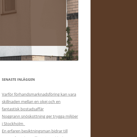
SENASTE INLÄGGEN
Varför förhandsmarknadsföring kan vara
skillnaden mellan en okej och en
fantastisk bostadsaffär
Noggrann snöskottning ger trygga miljöer
i Stockholm
En erfaren besiktningsman bidrar till