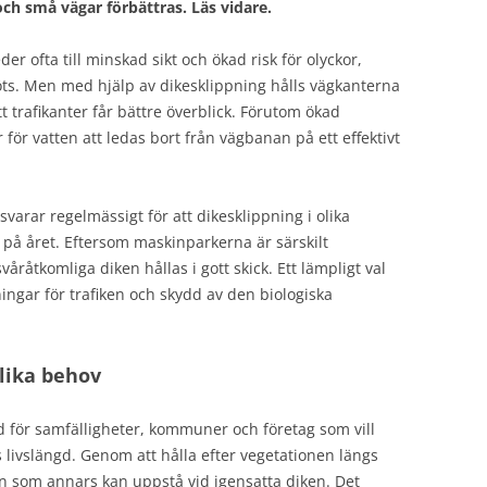
ch små vägar förbättras. Läs vidare.
r ofta till minskad sikt och ökad risk för olyckor,
möts. Men med hjälp av dikesklippning hålls vägkanterna
att trafikanter får bättre överblick. Förutom ökad
 för vatten att ledas bort från vägbanan på ett effektivt
arar regelmässigt för att dikesklippning i olika
 på året. Eftersom maskinparkerna är särskilt
åråtkomliga diken hållas i gott skick. Ett lämpligt val
ngar för trafiken och skydd av den biologiska
olika behov
 för samfälligheter, kommuner och företag som vill
 livslängd. Genom att hålla efter vegetationen längs
 som annars kan uppstå vid igensatta diken. Det