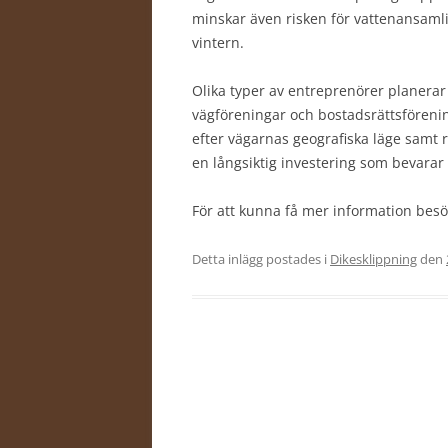
minskar även risken för vattenansamli
vintern.
Olika typer av entreprenörer planerar
vägföreningar och bostadsrättsfören
efter vägarnas geografiska läge samt
en långsiktig investering som bevarar
För att kunna få mer information bes
Detta inlägg postades i
Dikesklippning
den