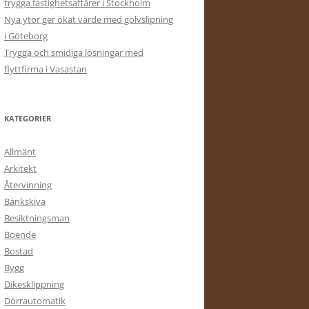
trygga fastighetsaffärer i Stockholm
Nya ytor ger ökat värde med golvslipning
i Göteborg
Trygga och smidiga lösningar med
flyttfirma i Vasastan
KATEGORIER
Allmänt
Arkitekt
Återvinning
Bänkskiva
Besiktningsman
Boende
Bostad
Bygg
Dikesklippning
Dörrautomatik