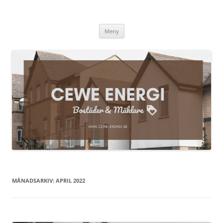
Cewe-energi.se
Hoppa
Meny
till
innehåll
MÅNADSARKIV:
APRIL 2022