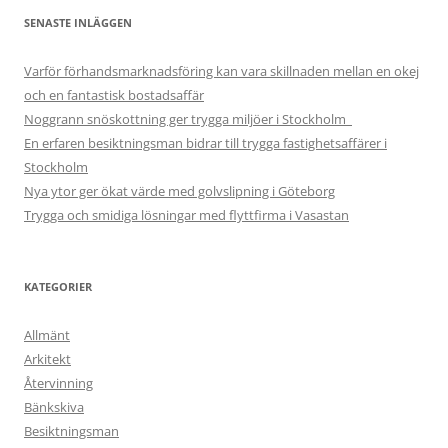
SENASTE INLÄGGEN
Varför förhandsmarknadsföring kan vara skillnaden mellan en okej
och en fantastisk bostadsaffär
Noggrann snöskottning ger trygga miljöer i Stockholm
En erfaren besiktningsman bidrar till trygga fastighetsaffärer i
Stockholm
Nya ytor ger ökat värde med golvslipning i Göteborg
Trygga och smidiga lösningar med flyttfirma i Vasastan
KATEGORIER
Allmänt
Arkitekt
Återvinning
Bänkskiva
Besiktningsman