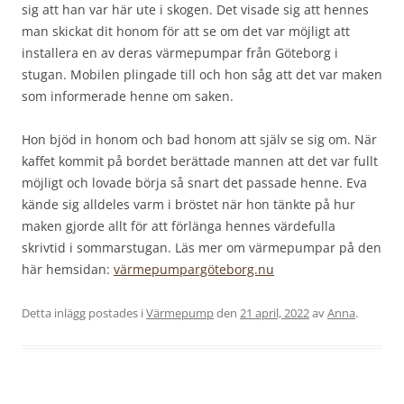
sig att han var här ute i skogen. Det visade sig att hennes
man skickat dit honom för att se om det var möjligt att
installera en av deras värmepumpar från Göteborg i
stugan. Mobilen plingade till och hon såg att det var maken
som informerade henne om saken.
Hon bjöd in honom och bad honom att själv se sig om. När
kaffet kommit på bordet berättade mannen att det var fullt
möjligt och lovade börja så snart det passade henne. Eva
kände sig alldeles varm i bröstet när hon tänkte på hur
maken gjorde allt för att förlänga hennes värdefulla
skrivtid i sommarstugan. Läs mer om värmepumpar på den
här hemsidan:
värmepumpargöteborg.nu
Detta inlägg postades i
Värmepump
den
21 april, 2022
av
Anna
.