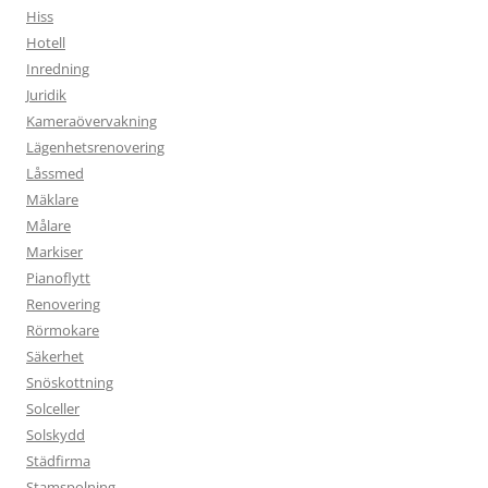
Hiss
Hotell
Inredning
Juridik
Kameraövervakning
Lägenhetsrenovering
Låssmed
Mäklare
Målare
Markiser
Pianoflytt
Renovering
Rörmokare
Säkerhet
Snöskottning
Solceller
Solskydd
Städfirma
Stamspolning