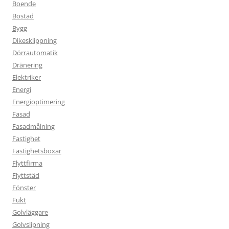
Boende
Bostad
Bygg
Dikesklippning
Dörrautomatik
Dränering
Elektriker
Energi
Energioptimering
Fasad
Fasadmålning
Fastighet
Fastighetsboxar
Flyttfirma
Flyttstäd
Fönster
Fukt
Golvläggare
Golvslipning