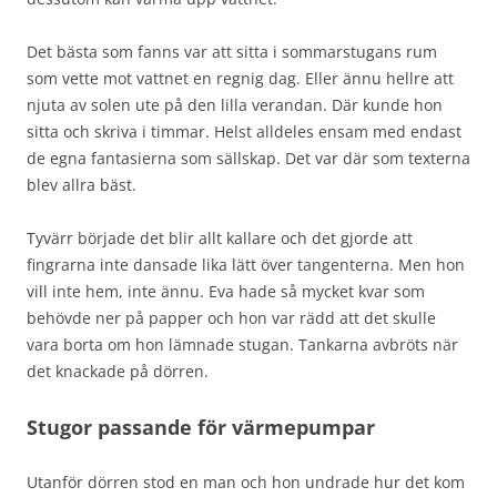
Det bästa som fanns var att sitta i sommarstugans rum
som vette mot vattnet en regnig dag. Eller ännu hellre att
njuta av solen ute på den lilla verandan. Där kunde hon
sitta och skriva i timmar. Helst alldeles ensam med endast
de egna fantasierna som sällskap. Det var där som texterna
blev allra bäst.
Tyvärr började det blir allt kallare och det gjorde att
fingrarna inte dansade lika lätt över tangenterna. Men hon
vill inte hem, inte ännu. Eva hade så mycket kvar som
behövde ner på papper och hon var rädd att det skulle
vara borta om hon lämnade stugan. Tankarna avbröts när
det knackade på dörren.
Stugor passande för värmepumpar
Utanför dörren stod en man och hon undrade hur det kom