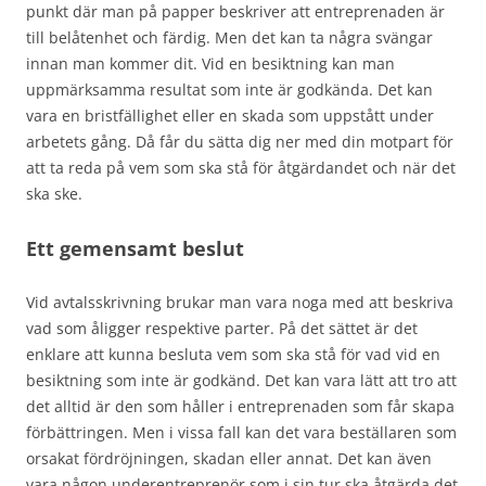
punkt där man på papper beskriver att entreprenaden är
till belåtenhet och färdig. Men det kan ta några svängar
innan man kommer dit. Vid en besiktning kan man
uppmärksamma resultat som inte är godkända. Det kan
vara en bristfällighet eller en skada som uppstått under
arbetets gång. Då får du sätta dig ner med din motpart för
att ta reda på vem som ska stå för åtgärdandet och när det
ska ske.
Ett gemensamt beslut
Vid avtalsskrivning brukar man vara noga med att beskriva
vad som åligger respektive parter. På det sättet är det
enklare att kunna besluta vem som ska stå för vad vid en
besiktning som inte är godkänd. Det kan vara lätt att tro att
det alltid är den som håller i entreprenaden som får skapa
förbättringen. Men i vissa fall kan det vara beställaren som
orsakat fördröjningen, skadan eller annat. Det kan även
vara någon underentreprenör som i sin tur ska åtgärda det