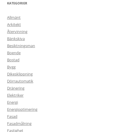
KATEGORIER
Allmänt
Arkitekt
Återvinning
Bänkskiva
Besiktningsman
Boende
Bostad
Bygg
Dikesklippning
Dörrautomatik
Dränering
Elektriker
Energi
Energioptimering
Fasad
Fasadmålning
Fastighet