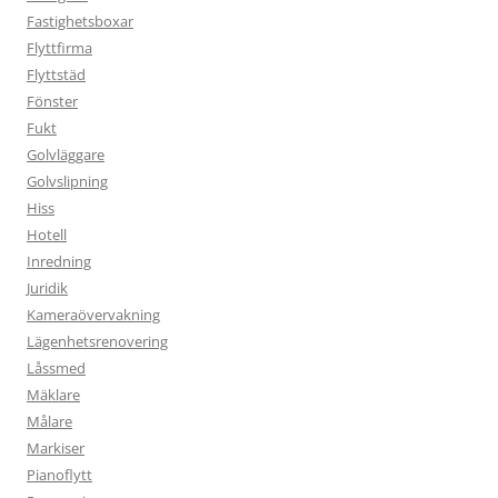
Fastighetsboxar
Flyttfirma
Flyttstäd
Fönster
Fukt
Golvläggare
Golvslipning
Hiss
Hotell
Inredning
Juridik
Kameraövervakning
Lägenhetsrenovering
Låssmed
Mäklare
Målare
Markiser
Pianoflytt