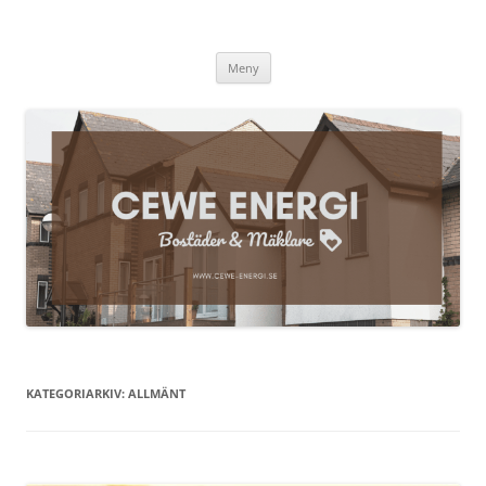
Cewe-energi.se
Hoppa
Meny
till
innehåll
KATEGORIARKIV:
ALLMÄNT