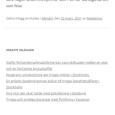
som felar.
Detta inlägg postades i
Allmänt
den
22 mars, 2021
av
Redaktion
.
SENASTE INLÄGGEN
Varför förhandsmarknadsföring kan vara skillnaden mellan en okej
och en fantastisk bostadsaffär
Noggrann snöskottning ger trygga miljöer i Stockholm
En erfaren besiktningsman bidrar till trygga fastighetsaffärer i
Stockholm
Nya ytor ger ökat värde med golvslipning i Göteborg
Trygga och smidiga lösningar med flyttfirma i Vasastan