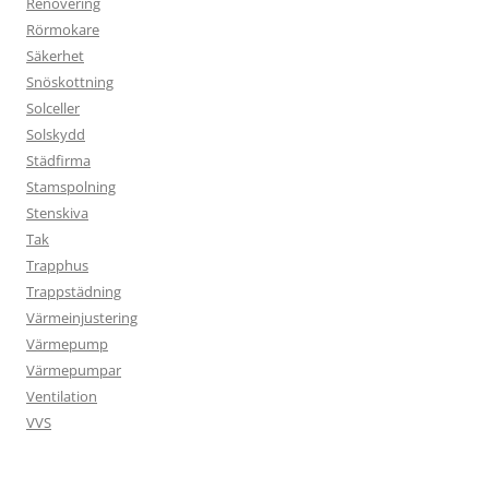
Renovering
Rörmokare
Säkerhet
Snöskottning
Solceller
Solskydd
Städfirma
Stamspolning
Stenskiva
Tak
Trapphus
Trappstädning
Värmeinjustering
Värmepump
Värmepumpar
Ventilation
VVS